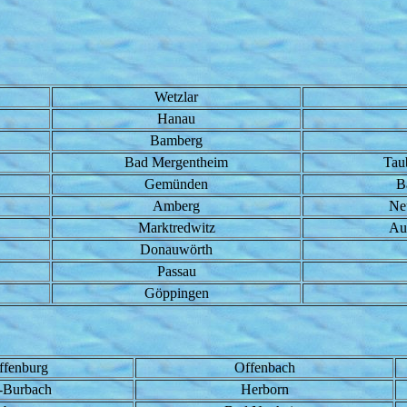
Wetzlar
Hanau
Bamberg
Bad Mergentheim
Tau
Gemünden
B
Amberg
Ne
Marktredwitz
Au
Donauwörth
Passau
Göppingen
ffenburg
Offenbach
-Burbach
Herborn