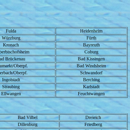
Fulda
Heidenheim
Würzburg
Fürth
Kronach
Bayreuth
berbischofsheim
Coburg
ad Brückenau
Bad Kissingen
umarkt/Oberpf.
Bad Windsheim
erbach/Oberpf.
Schwandorf
Ingolstadt
Berching
Straubing
Karlstadt
Ellwangen
Feuchtwangen
Bad Vilbel
Dreieich
Dillenburg
Friedberg