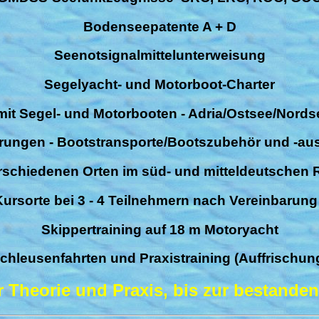
Bodenseepatente A + D
Seenotsignalmittelunterweisung
Segelyacht- und Motorboot-Charter
mit Segel- und Motorbooten - Adria/Ostsee/Nords
rungen - Bootstransporte/Bootszubehör und -au
rschiedenen Orten im süd- und mitteldeutschen
Kursorte bei 3 - 4 Teilnehmern nach Vereinbarung
Skippertraining auf 18 m Motoryacht
chleusenfahrten und Praxistraining (Auffrischun
Theorie und Praxis, bis zur bestanden