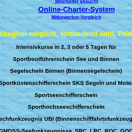
Mitarbeiter gesucht
Online-Charter-System
Mitbewerber-Vergleich
rsbeginn möglich, fortlaufend amtl. Prü
Intensivkurse in 2, 3 oder 5 Tagen für
Sportbootführerschein See und Binnen
Segelschein Binnen (Binnensegelschein)
Sportküstenschifferschein SKS Segeln und Moto
Sportseeschifferschein
Sporthochseeschifferschein
echfunkzeugnis UBI (Binnenschifffahrtsfunkzeug
GMDSS-Seefunkzeugnisse SRC, LRC, ROC, GO