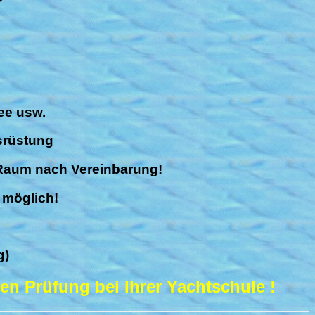
ee usw.
srüstung
 Raum nach Vereinbarung!
 möglich!
g)
en Prüfung bei Ihrer Yachtschule !