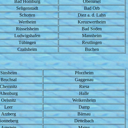
Bad Homburg
Oberursel
Seligenstadt
Bad Orb
Schotten
Diez a. d. Lahn
Wertheim
Kreuzwertheim
Rüsselsheim
Bad Soden
Ludwigshafen
Mannheim
Tübingen
Reutlingen
Crailsheim
Buchen
Sinsheim
Pforzheim
Bruchsal
Gaggenau
Chemnitz
Riesa
Altenburg
Halle
Oelsnitz
Weikersheim
Leer
Damp
Arzberg
Bärnau
Sonneberg
Dettelbach
Arnstein
Mainz