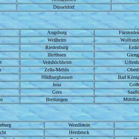
Düsseldorf
g
Augsburg
Fürstenfe
Weilheim
Wolfrats
m
Riedenburg
Erdi
Illertissen
Gieng
t
Veitshöchheim
Uffenh
n
Zella-Mehlis
Oberh
Hildburghausen
Bad König
Jena
Goth
Gera
Saalf
en
Breitungen
Mühlha
nburg
Wendlstein
cht
Hersbruck