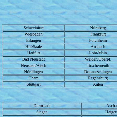
Schweinfurt
Nürnberg
Wiesbaden
Frankfurt
Erlangen
Forchheim
Hof/Saale
Ansbach
Haßfurt
Lohr/Main
Bad Neustadt
Weiden/Oberpf.
Neustadt/Aisch
Tirschenreuth
Nördlingen
Donaueschingen
Cham
Regensburg
Stuttgart
Aalen
Darmstadt
Ascha
Siegen
Haiger