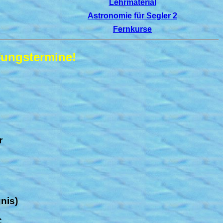
Lehrmaterial
Astronomie für Segler 2
Fernkurse
fungstermine!
r
nis)
C