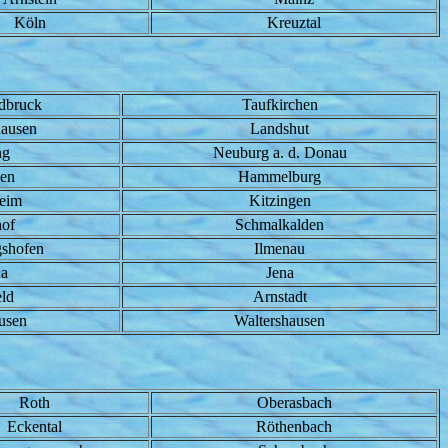
Köln
Kreuztal
ldbruck
Taufkirchen
hausen
Landshut
ng
Neuburg a. d. Donau
en
Hammelburg
eim
Kitzingen
of
Schmalkalden
shofen
Ilmenau
a
Jena
eld
Arnstadt
usen
Waltershausen
Roth
Oberasbach
Eckental
Röthenbach