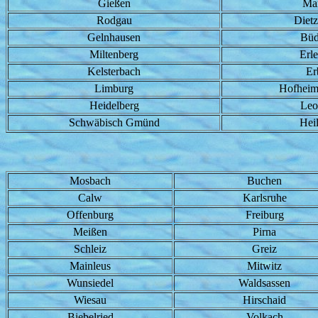
Gießen
Ma
Rodgau
Diet
Gelnhausen
Büd
Miltenberg
Erl
Kelsterbach
Er
Limburg
Hofheim
Heidelberg
Leo
Schwäbisch Gmünd
Hei
Mosbach
Buchen
Calw
Karlsruhe
Offenburg
Freiburg
Meißen
Pirna
Schleiz
Greiz
Mainleus
Mitwitz
Wunsiedel
Waldsassen
Wiesau
Hirschaid
Biebelried
Volkach