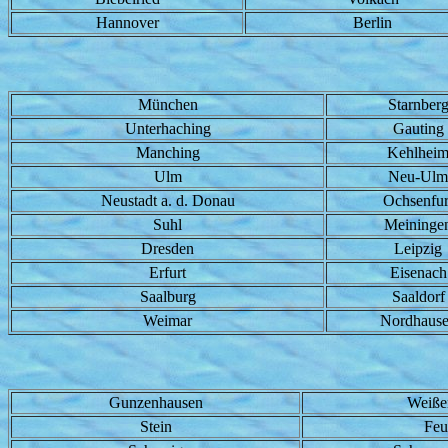
Hannover
Berlin
München
Starnber
Unterhaching
Gauting
Manching
Kehlhei
Ulm
Neu-Ulm
Neustadt a. d. Donau
Ochsenfur
Suhl
Meininge
Dresden
Leipzig
Erfurt
Eisenach
Saalburg
Saaldorf
Weimar
Nordhaus
Gunzenhausen
Weiße
Stein
Feu