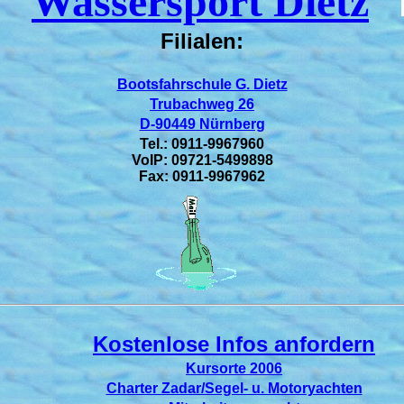
Wassersport Dietz
Filialen:
Bootsfahrschule G. Dietz
Trubachweg 26
D-90449 Nürnberg
Tel.: 0911-9967960
VoIP: 09721-5499898
Fax: 0911-9967962
Kostenlose Infos anfordern
Kursorte 2006
Charter Zadar/Segel- u. Motoryachten