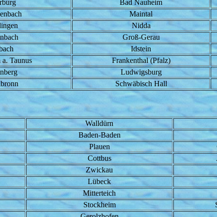
rburg
Bad Nauheim
zenbach
Maintal
ingen
Nidda
enbach
Groß-Gerau
bach
Idstein
 a. Taunus
Frankenthal (Pfalz)
nberg
Ludwigsburg
lbronn
Schwäbisch Hall
Walldürn
Baden-Baden
Plauen
Cottbus
Zwickau
Lübeck
Mitterteich
Stockheim
Gerolzhofen